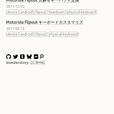
Motorola Flipout 分解＆キーパッド交換
2011-12-02
device
android
flipout
teardown
physical-keyboard
Motorola Flipout キーボードカスタマイズ
2011-06-13
device
android
flipout
physical-keyboard
wonderstory
CC BY-NC