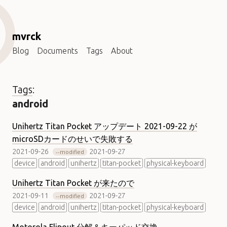
mvrck
Blog
Documents
Tags
About
Tags
:
android
Unihertz Titan Pocket アップデート 2021-09-22 が
microSDカードのせいで失敗する
2021-09-26
2021-09-27
modified
device
android
unihertz
titan-pocket
physical-keyboard
Unihertz Titan Pocket が来たので
2021-09-11
2021-09-27
modified
device
android
unihertz
titan-pocket
physical-keyboard