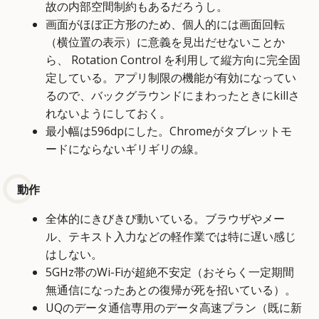
故の内部空間制約もあるだろうし。
画面がほぼ正方形のため、個人的には画面回転
（横位置の表示）に意義を見出だせないことか
ら、 Rotation Control を利用して縦方向に完全固
定している。アプリ制限の機能が有効になってい
るので、バックグラウンドにまわったときにkillさ
れないようにしておく。
最小幅は596dpにした。Chromeがタブレットモ
ードにならないギリギリの線。
動作
全体的にきびきび動いている。ブラウザやメー
ル、テキスト入力などの軽作業では特に遅い感じ
はしない。
5GHz帯のWi-Fiが超絶不安定（おそらく一定期間
無通信になったあとの復帰が死を招いている）。
UQのデータ通信専用のデータ高速プラン（既に新