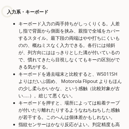
入力系・キーボード
キーボード入力の両手持ちがしっくりくる。人差
し指で背面から側面を挟み、親指で全域をカバー
するスタイル。最下段の両端はやや打ちにくいも
のの、概ねミスなく入力できる。各行には傾斜
が、列方向にははっきりとした溝が付いているの
で、慣れてきたら目視しなくてもキーの区別がで
きる気がする。
キーボードを過去端末と比較すると、WS011SH
よりはだいぶ固め、 Motorola Flipout よりもほん
の少し柔らかいかな、という感触（比較対象が古
い……）。総じて悪くない。
キーボードを押すと、場所によっては粘着テープ
が付いたり離れたりするようなねちねちした感触
が若干する。このへんは個体差かもしれない。
指紋センサーはかなり反応がよい。判定精度も高