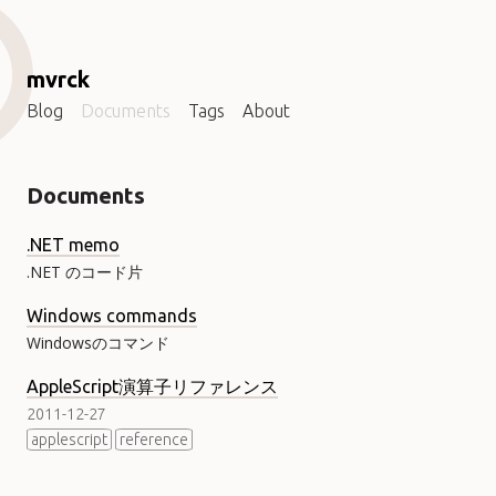
mvrck
Blog
Documents
Tags
About
Documents
.NET memo
.NET のコード片
Windows commands
Windowsのコマンド
AppleScript演算子リファレンス
2011-12-27
applescript
reference