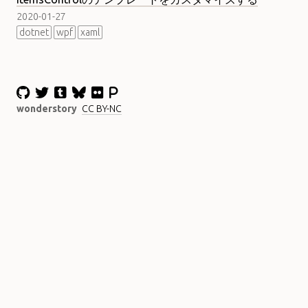
2020-01-27
dotnet
wpf
xaml
wonderstory
CC BY-NC