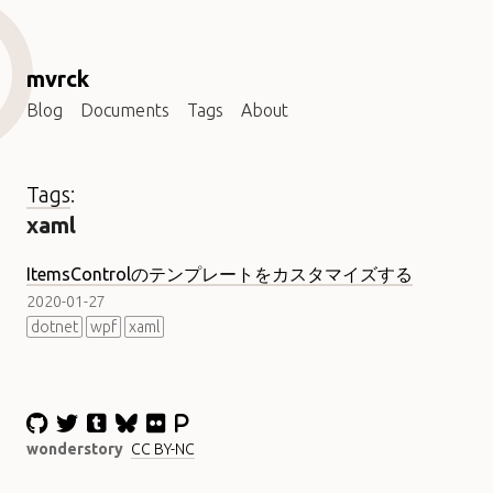
mvrck
Blog
Documents
Tags
About
Tags
:
xaml
ItemsControlのテンプレートをカスタマイズする
2020-01-27
dotnet
wpf
xaml
wonderstory
CC BY-NC