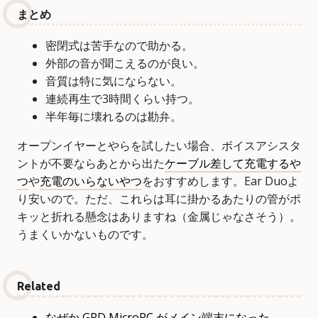
まとめ
密閉式は苦手なので助かる。
外部の音が聞こえるのが良い。
音質は特に気にならない。
連続再生で3時間くらい持つ。
半年毎に壊れるのは勘弁。
オープンイヤーとやらを試したい場合、ボイスアシスタ
ントが不要ならあとから出た
ケーブル差して充電するや
つ
や
充電のいらないやつ
をおすすめします。Ear Duoよ
り安いので。ただ、これらは耳に掛かるあたりの管がポ
キッと折れる懸念はありますね（金属じゃなさそう）。
うまくいかないものです。
Related
なぜか GPD MicroPC がメイン端末になった