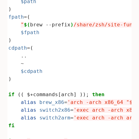
$path
fpath
"
$(
brew --prefix
)
/share/zsh/site-funct
$fpath
cdpath
$cdpath
if
 (( $+commands[arch] )); 
then
alias
brew_x86
=
'arch -arch x86_64 "$HO
alias
switch2x86
=
'exec arch -arch x86_
alias
switch2arm
=
'exec arch -arch arm6
fi