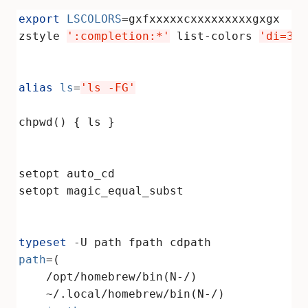
export
LSCOLORS
zstyle 
':completion:*'
 list-colors 
'di=36'
alias
ls
=
'ls -FG'
typeset
path