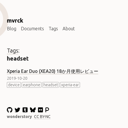
mvrck
Blog
Documents
Tags
About
Tags
:
headset
Xperia Ear Duo (XEA20) 18か月使用レビュー
2019-10-20
device
earphone
headset
xperia-ear
wonderstory
CC BY-NC