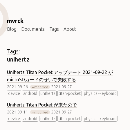
mvrck
Blog
Documents
Tags
About
Tags
:
unihertz
Unihertz Titan Pocket アップデート 2021-09-22 が
microSDカードのせいで失敗する
2021-09-26
2021-09-27
modified
device
android
unihertz
titan-pocket
physical-keyboard
Unihertz Titan Pocket が来たので
2021-09-11
2021-09-27
modified
device
android
unihertz
titan-pocket
physical-keyboard