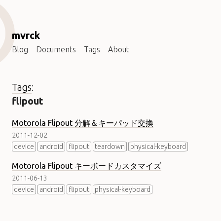
mvrck
Blog
Documents
Tags
About
Tags
:
flipout
Motorola Flipout 分解＆キーパッド交換
2011-12-02
device
android
flipout
teardown
physical-keyboard
Motorola Flipout キーボードカスタマイズ
2011-06-13
device
android
flipout
physical-keyboard