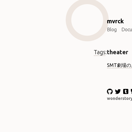
mvrck
Blog
Docu
Tags
:
theater
SMT劇場
wonderstor