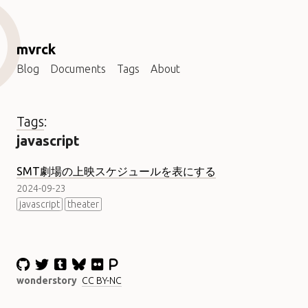
mvrck
Blog
Documents
Tags
About
Tags
:
javascript
SMT劇場の上映スケジュールを表にする
2024-09-23
javascript
theater
wonderstory
CC BY-NC