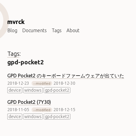
mvrck
Blog
Documents
Tags
About
Tags
:
gpd-pocket2
GPD Pocket2 のキーボードファームウェアが出ていた
2018-12-23
2018-12-30
modified
device
windows
gpd-pocket2
GPD Pocket2 (7Y30)
2018-11-05
2018-12-15
modified
device
windows
gpd-pocket2