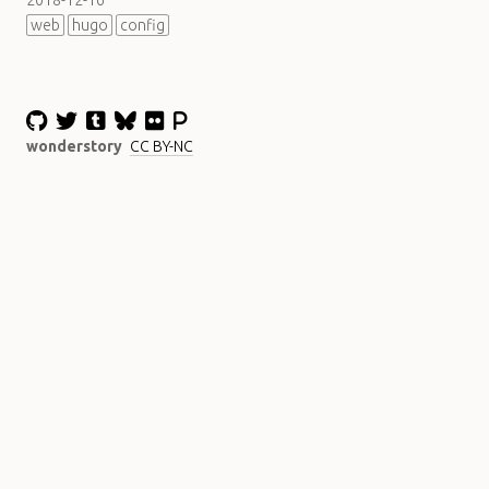
2018-12-16
web
hugo
config
wonderstory
CC BY-NC